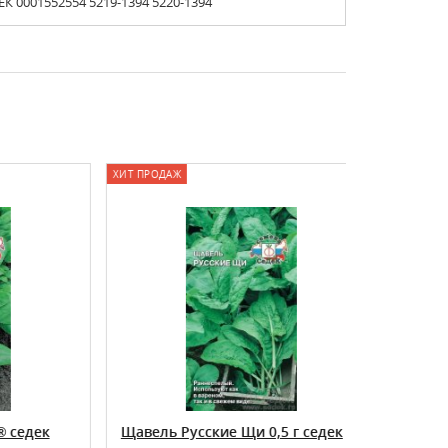
К 0001552554 5219-1394 5220-1394
ХИТ ПРОДАЖ
ХИТ ПРОДАЖ
дек
Щавель Русские Щи 0,5 г седек
щавель Ш