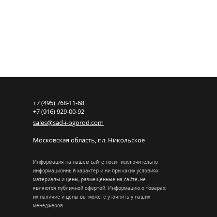
+7 (495) 768-11-68
+7 (916) 929-00-92
sales@sad-i-ogorod.com
Московская область
,
пл. Никольcкое
Информация на нашем сайте носит исключительно
информационный характер и ни при каких условиях
материалы и цены, размещенные на сайте, не
являются публичной офертой. Информацию о товарах,
их наличие и цены вы можете уточнить у наших
менеджеров.