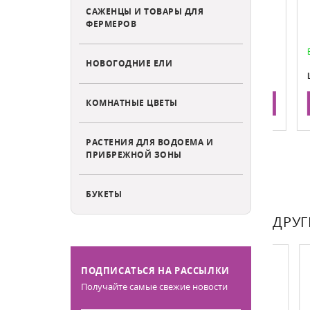
здоровья
САЖЕНЦЫ И ТОВАРЫ ДЛЯ
ФЕРМЕРОВ
Есть в наличии
В нал
НОВОГОДНИЕ ЕЛИ
36
Цена:
Цена
КОМНАТНЫЕ ЦВЕТЫ
НУ
В КОРЗИНУ
РАСТЕНИЯ ДЛЯ ВОДОЕМА И
ПРИБРЕЖНОЙ ЗОНЫ
БУКЕТЫ
ДРУГ
ПОДПИСАТЬСЯ НА РАССЫЛКИ
Получайте самые свежие новости