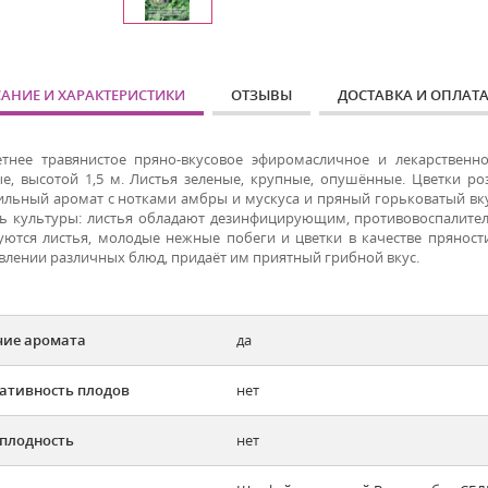
АНИЕ И ХАРАКТЕРИСТИКИ
ОТЗЫВЫ
ДОСТАВКА И ОПЛАТ
тнее травянистое пряно-вкусовое эфиромасличное и лекарственно
ые, высотой 1,5 м. Листья зеленые, крупные, опушённые. Цветки ро
ильный аромат с нотками амбры и мускуса и пряный горьковатый вк
ь культуры: листья обладают дезинфицирующим, противовоспалите
уются листья, молодые нежные побеги и цветки в качестве прянос
влении различных блюд, придаёт им приятный грибной вкус.
ие аромата
да
ативность плодов
нет
плодность
нет