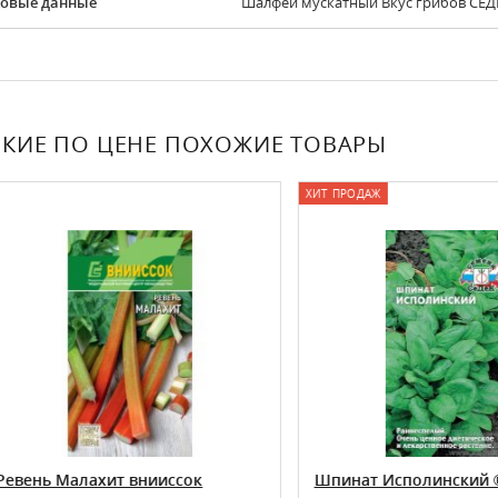
овые данные
Шалфей мускатный Вкус грибов СЕДЕ
КИЕ ПО ЦЕНЕ ПОХОЖИЕ ТОВАРЫ
ХИТ ПРОДАЖ
нь Малахит внииссок
Шпинат Исполинский ® се