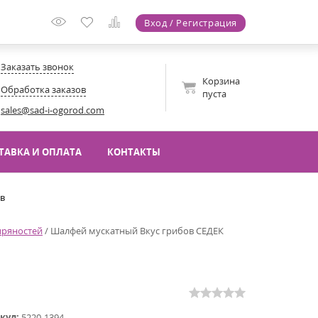
Вход / Регистрация
Заказать звонок
Корзина
Обработка заказов
пуста
sales@sad-i-ogorod.com
ТАВКА И ОПЛАТА
КОНТАКТЫ
ов
пряностей
/
Шалфей мускатный Вкус грибов СЕДЕК
кул:
5220-1394