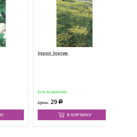
Укроп Зонтик
Укроп Ле
Особенность
наливаются
продолжать 
Есть в наличии
Есть в нал
29
29
Цена:
Цена:
В КОРЗИНУ