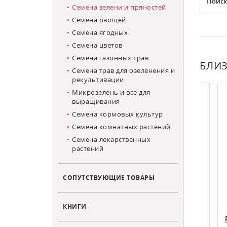
Поиск
Семена зелени и пряностей
Семена овощей
Семена ягодных
Семена цветов
Семена газонных трав
БЛИЗ
Семена трав для озеленения и
рекультивации
Микрозелень и все для
выращивания
Семена кормовых культур
Семена комнатных растений
Семена лекарственных
растений
СОПУТСТВУЮЩИЕ ТОВАРЫ
КНИГИ
тный
Иссоп лекарственный Родники
Реве