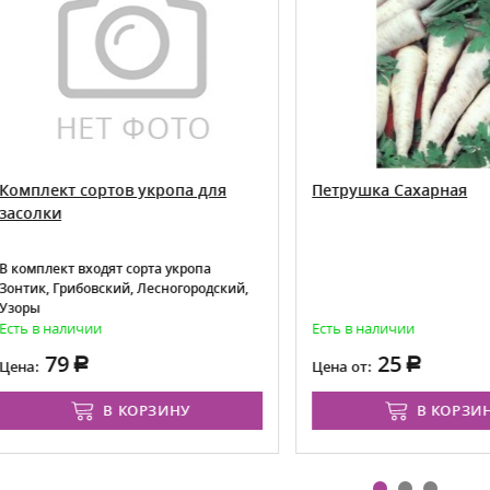
лект сортов укропа для
Петрушка Сахарная
лки
плект входят сорта укропа
к, Грибовский, Лесногородский,
ы
в наличии
Есть в наличии
79
25
:
Цена от:
В КОРЗИНУ
В КОРЗИНУ