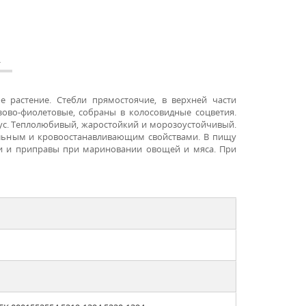
А
е растение. Стебли прямостоячие, в верхней части
зово-фиолетовые, собраны в колосовидные соцветия.
ус. Теплолюбивый, жаростойкий и морозоустойчивый.
льным и кровоостанавливающим свойствами. В пищу
ти и приправы при мариновании овощей и мяса. При