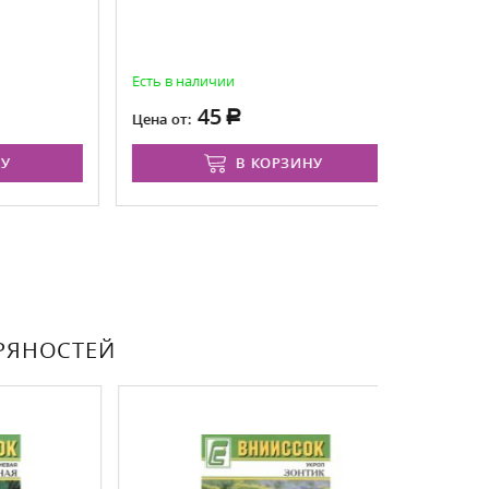
седек
Есть в наличии
Есть в нал
45
4
Цена от:
Цена от:
В КОРЗИНУ
ПРЯНОСТЕЙ
ХИТ ПРОДАЖ