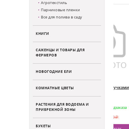
Агротекстиль
СКИДКА (-25%)
СКИДК
Парниковые пленки
Все для полива в саду
КНИГИ
САЖЕНЦЫ И ТОВАРЫ ДЛЯ
ФЕРМЕРОВ
НОВОГОДНИЕ ЕЛИ
37632
Сучкорез упорный с
Сек
телескопическими ручками
161
КОМНАТНЫЕ ЦВЕТЫ
MrLogo 4610A
РАСТЕНИЯ ДЛЯ ВОДОЕМА И
дзаказа на
Товар доступен для предзаказа
Тов
ПРИБРЕЖНОЙ ЗОНЫ
(ожидание до 14 дней)
(ож
5 950
7 990
Цена:
Цен
БУКЕТЫ