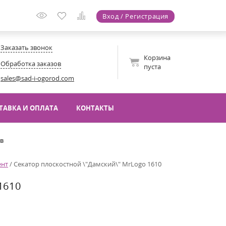
Вход / Регистрация
Заказать звонок
Корзина
Обработка заказов
пуста
sales@sad-i-ogorod.com
ТАВКА И ОПЛАТА
КОНТАКТЫ
ов
ент
/
Секатор плоскостной \"Дамский\" MrLogo 1610
1610