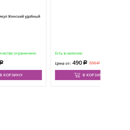
удобный
ичено
Есть в наличии
Есть в на
490
550
Цена от:
Цена от:
В КОРЗИНУ