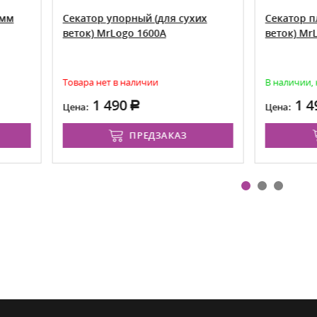
атор упорный (для сухих
Секатор плоскостной (дл
ок) MrLogo 1600A
веток) MrLogo 1600B
ара нет в наличии
В наличии, количество огра
1 490
1 490
а:
Цена:
ПРЕДЗАКАЗ
В КОРЗИНУ