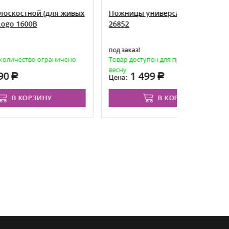
я живых
Ножницы универсальные MrLogo
Ножницы
26852
рукоятка
под заказ!
под заказ
ничено
Товар доступен для предзаказа на
Товара не
весну
1 499
1 
Цена:
Цена:
В КОРЗИНУ