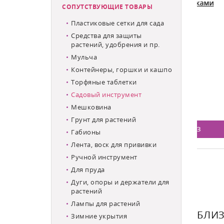
телескопическими ручками
СОПУТСТВУЮЩИЕ ТОВАРЫ
MrLogo 4610B
Пластиковые сетки для сада
Пер
Средства для защиты
зимн
растений, удобрения и пр.
сочн
кисл
Мульча
нали
Контейнеры, горшки и кашпо
двух
Торфяные таблетки
(тре
дзаказа
Товара нет в наличии
Есть
Садовый инструмент
4 950
Мешковина
5 290
Цена:
Цена
Грунт для растений
ИНУ
ПРЕДЗАКАЗ
Габионы
Лента, воск для прививки
Ручной инструмент
Для пруда
Дуги, опоры и держатели для
растений
Лампы для растений
БЛИЗ
Зимние укрытия