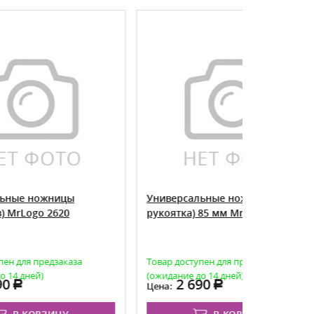
Универсальные ножницы (мягкая
Грабли 
рукоятка) 85 мм MrLogo 2610
телеско
за
Товар доступен для предзаказа
Товар дос
(ожидание до 14 дней)
(ожидание
2 690
2 
Цена:
Цена: