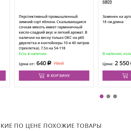
6809
спективный промышленный
Заменен на артикул Женский 
ий сорт яблони. Скалывающаяся
18 см длина
ая мякоть имеет гармоничный
о-сладкий вкус и легкий аромат. В
чии на весну только ОКС на р60
летка и контейнеры 10 и 40 литров
хлетка). 7.5л на 54-118
 в наличии
В наличии, количество огран
640
2 550
750
 от:
Цена:
В КОРЗИНУ
В КОРЗИНУ
КИЕ ПО ЦЕНЕ ПОХОЖИЕ ТОВАРЫ