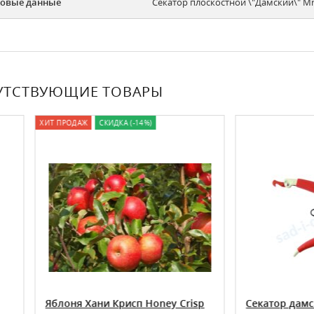
овые данные
Секатор плоскостной \"Дамский\" Mr
УТСТВУЮЩИЕ ТОВАРЫ
РОДАЖ
СКИДКА (-14%)
оня Хани Крисп Honey Crisp
Секатор дамский 180 мм 