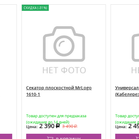
А (-31%)
атор плоскостной MrLogo
Универсальные ножницы
0-1
(Кабелерез) MrLogo 2620
ар доступен для предзаказа
Товар доступен для предзака
идание до 14 дней)
(ожидание до 14 дней)
2 390
2 490
3 490
а:
Цена: