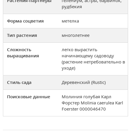
Растения-партнеры
гелениум, астры, барвинок,
рудбекия
Форма соцветия
метелка
Тип растения
многолетнее
Сложность
легко вырастить
выращивания
начинающему садоводу
(растение нетребовательно в
уходе)
Стиль сада
Деревенский (Rustic)
Поисковые данные
Молиния голубая Карл
Форстер Molinia caerulea Karl
Foerster 0000046470