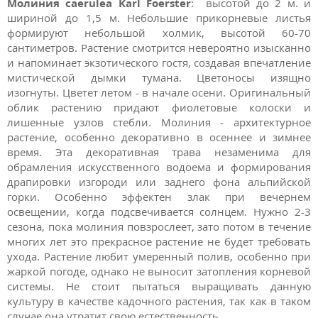
Молиния caerulea Karl Foerster
:
высотой до 2 м. и
шириной до 1,5 м. Небольшие прикорневые листья
формируют небольшой холмик, высотой 60-70
сантиметров. Растение смотрится невероятно изысканно
и напоминает экзотического гостя, создавая впечатление
мистической дымки тумана. Цветоносы изящно
изогнуты. Цветет летом - в начале осени. Оригинальный
облик растению придают фиолетовые колоски и
лишенные узлов стебли. Молиния - архитектурное
растение, особенно декоративно в осеннее и зимнее
время. Эта декоративная трава незаменима для
обрамления искусственного водоема и формирования
драпировки изгороди или заднего фона альпийской
горки. Особенно эффектен злак при вечернем
освещении, когда подсвечивается солнцем. Нужно 2-3
сезона, пока молиния повзрослеет, зато потом в течение
многих лет это прекрасное растение не будет требовать
ухода. Растение любит умеренный полив, особенно при
жаркой погоде, однако не выносит затопления корневой
системы. Не стоит пытаться выращивать данную
культуру в качестве кадочного растения, так как в таком
случае она утратит свою естественность.