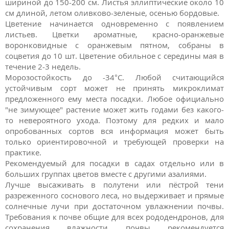
шириной до 150-200 см. Листья эллиптические около 10
см длиной, летом оливково-зеленые, осенью бордовые.
Цветение начинается одновременно с появлением
листьев. Цветки ароматные, красно-оранжевые
воронковидные с оранжевым пятном, собраны в
соцветия до 10 шт. Цветение обильное с середины мая в
течение 2-3 недель.
Морозостойкость до -34°C. Любой считающийся
устойчивым сорт может не принять микроклимат
предложенного ему места посадки. Любое официально
"не зимующее" растение может жить годами без какого-
то невероятного ухода. Поэтому для редких и мало
опробованных сортов вся информация может быть
только ориентировочной и требующей проверки на
практике.
Рекомендуемый для посадки в садах отдельно или в
больших группах цветов вместе с другими азалиями.
Лучше высаживать в полутени или пёстрой тени
разреженного соснового леса, но выдерживает и прямые
солнечные лучи при достаточном увлажнении почвы.
Требования к почве общие для всех рододендронов, для
сохранения влажности почвы рекомендуется