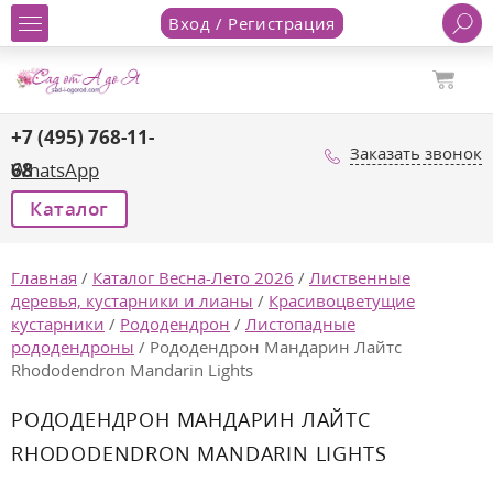
Вход / Регистрация
+7 (495) 768-11-
Заказать звонок
68
WhatsApp
Каталог
Главная
/
Каталог Весна-Лето 2026
/
Лиственные
деревья, кустарники и лианы
/
Красивоцветущие
кустарники
/
Рододендрон
/
Листопадные
рододендроны
/
Рододендрон Мандарин Лайтс
Rhododendron Mandarin Lights
РОДОДЕНДРОН МАНДАРИН ЛАЙТС
RHODODENDRON MANDARIN LIGHTS