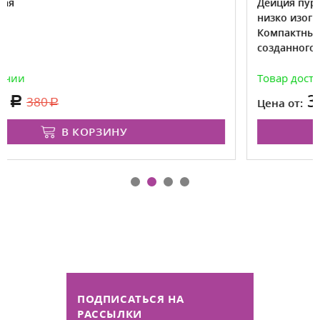
Дейция пурпурная "Kalmiiflora" элегант
низко изогнутыми ветвями и эффектны
Компактный кустарник для сада малого
созданного в природном стиле.
Товар доступен для предзаказа на вес
350
380
Цена от:
В КОРЗИНУ
ПОДПИСАТЬСЯ НА
РАССЫЛКИ