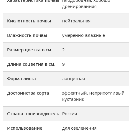
Характеристика почвы
плодородная, хорошо
дренированная
Кислотность почвы
нейтральная
Влажность почвы
умеренно-влажные
Размер цветка в см.
2
Длина соцветия в см.
9
Форма листа
ланцетная
Достоинства сорта
эффектный, неприхотливый
кустарник
Страна производитель
Россия
Использование
для озеленения