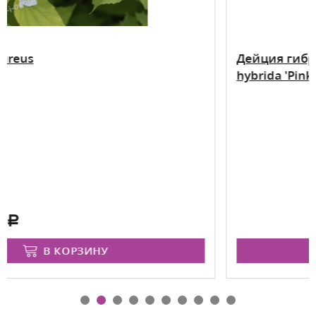
Дейция гибридная Пинк Пом-Пом D
hybrida 'Pink Pom-Pom'
ЗАПРОС ЦЕНЫ