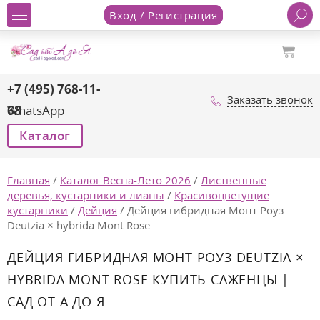
Вход / Регистрация
+7 (495) 768-11-
Заказать звонок
68
WhatsApp
Каталог
Главная
/
Каталог Весна-Лето 2026
/
Лиственные
деревья, кустарники и лианы
/
Красивоцветущие
кустарники
/
Дейция
/
Дейция гибридная Монт Роуз
Deutzia × hybrida Mont Rose
ДЕЙЦИЯ ГИБРИДНАЯ МОНТ РОУЗ DEUTZIA ×
HYBRIDA MONT ROSE КУПИТЬ САЖЕНЦЫ |
САД ОТ А ДО Я