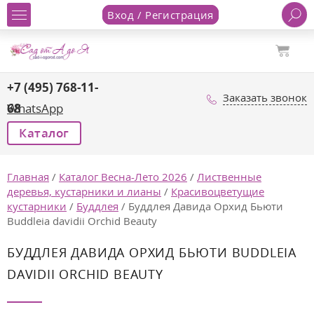
Вход / Регистрация
+7 (495) 768-11-
Заказать звонок
68
WhatsApp
Каталог
Главная
/
Каталог Весна-Лето 2026
/
Лиственные
деревья, кустарники и лианы
/
Красивоцветущие
кустарники
/
Буддлея
/
Буддлея Давида Орхид Бьюти
Buddleia davidii Orchid Beauty
БУДДЛЕЯ ДАВИДА ОРХИД БЬЮТИ BUDDLEIA
DAVIDII ORCHID BEAUTY