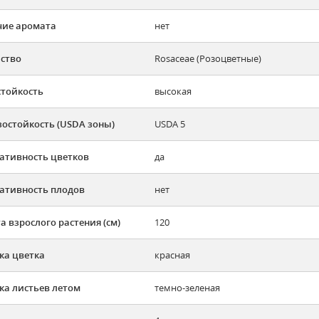
ие аромата
нет
ство
Rosaceae (Розоцветные)
тойкость
высокая
остойкость (USDA зоны)
USDA 5
ативность цветков
да
ативность плодов
нет
а взрослого растения (см)
120
ка цветка
красная
ка листьев летом
темно-зеленая