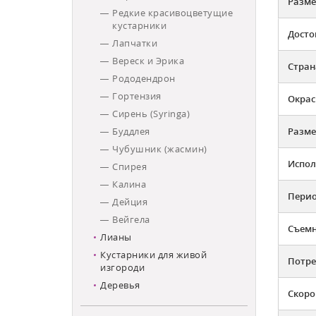
Разме
Редкие красивоцветущие
кустарники
Досто
Лапчатки
Вереск и Эрика
Стран
Рододендрон
Гортензия
Окрас
Сирень (Syringa)
Буддлея
Разме
Чубушник (жасмин)
Испол
Спирея
Калина
Перио
Дейция
Вейгела
Съемн
Лианы
Кустарники для живой
Потре
изгороди
Деревья
Скоро