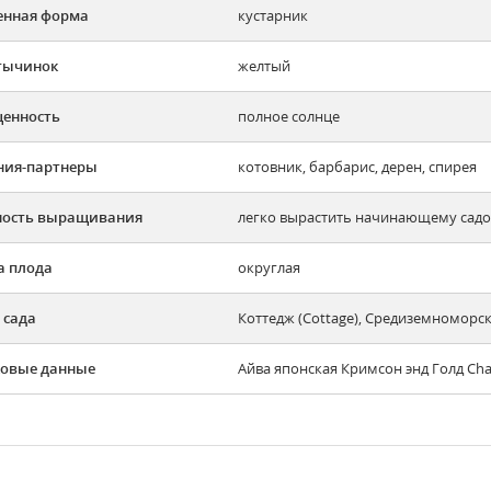
енная форма
кустарник
тычинок
желтый
енность
полное солнце
ния-партнеры
котовник, барбарис, дерен, спирея
ность выращивания
легко вырастить начинающему садов
 плода
округлая
 сада
Коттедж (Cottage), Средиземноморск
овые данные
Айва японская Кримсон энд Голд Cha