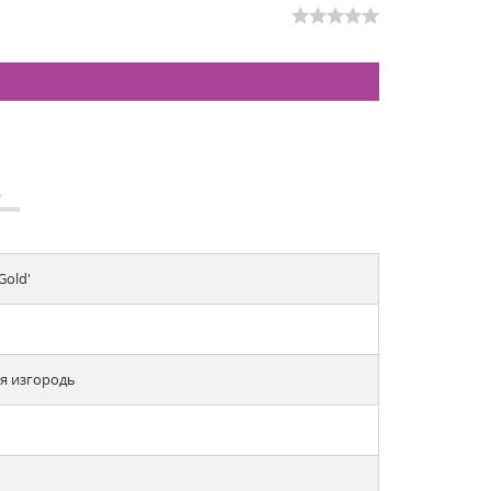
А
Gold'
ая изгородь